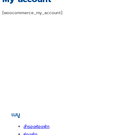
[woocommerce_my_account]
เมนู
สำรองห้องพัก
ห้องพัก