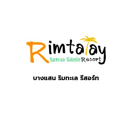
บางแสน ริมทะเล รีสอร์ท